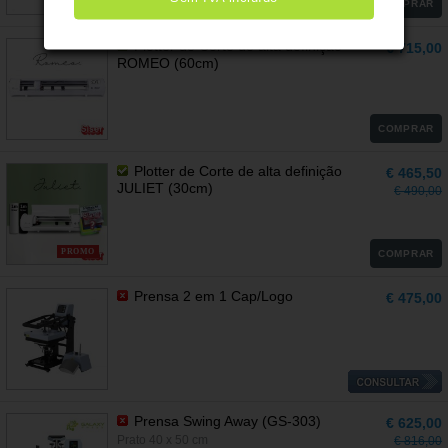
COMPRAR
Plotter de Corte de alta definição
€ 715,00
ROMEO (60cm)
COMPRAR
Plotter de Corte de alta definição
€ 465,50
JULIET (30cm)
€ 490,00
PROMO
COMPRAR
Prensa 2 em 1 Cap/Logo
€ 475,00
Prensa Swing Away (GS-303)
€ 625,00
Prato 40 x 50 cm
€ 816,00