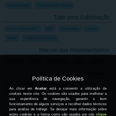
Contacto Geral
Contacto Apoio Técnico
Tudo para Sublimação
O que é Sublimação?
Kits
Impressoras
Tintas
Papel
Artigos para Sublimar
Marcas que Representamos
Sawgrass
Unisub
Chromaluxe
Siser
Galaxy
Equipamentos e Consumíveis
Plotters de Corte
Prensas Térmicas
Flex Têxtil
Transfer de Laser
Crachás
Apoio ao Cliente