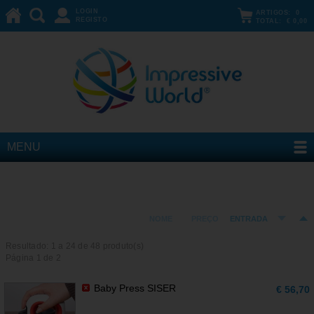
LOGIN
ARTIGOS:
0
REGISTO
TOTAL:
€ 0,00
MENU
EQUIPAMENTOS
ORDENAR POR:
NOME
PREÇO
ENTRADA
Resultado: 1 a
24
de 48 produto(s)
Página 1 de 2
Baby Press SISER
€ 56,70